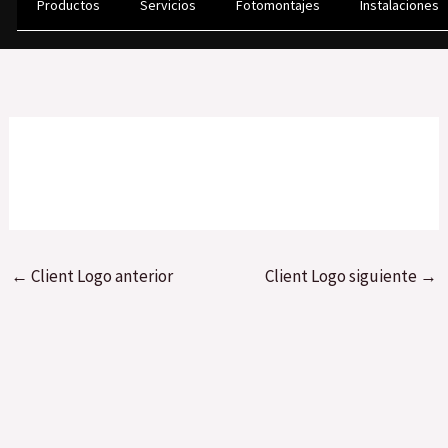
Productos
Servicios
Fotomontajes
Instalaciones
Ir
al
contenido
←
Client Logo anterior
Client Logo siguiente
→