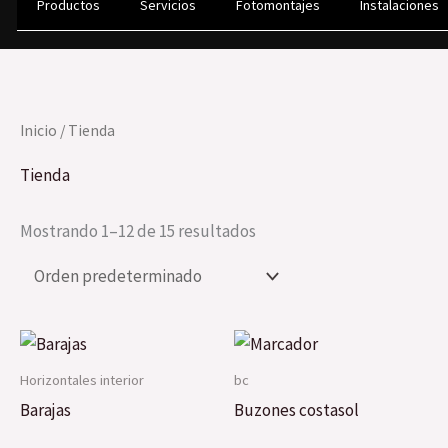
Productos
Servicios
Fotomontajes
Instalaciones
Ir
al
contenido
Inicio
/ Tienda
Tienda
Mostrando 1–12 de 15 resultados
Horizontales interior
bc
Barajas
Buzones costasol